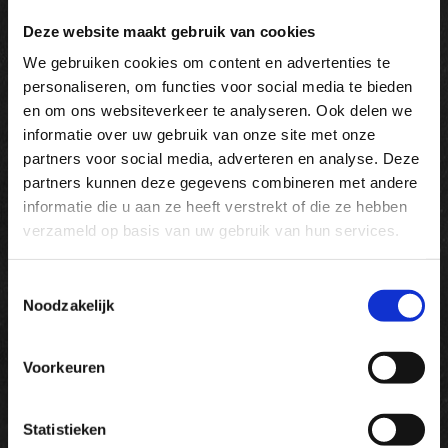
onze
foto’s
. Wellicht zoekt u iets anders dan wat u
daarop ziet. Daarom komen we graag bij u langs om
Deze website maakt gebruik van cookies
uw wensen en onze mogelijkheden met u te
We gebruiken cookies om content en advertenties te
bespreken.
personaliseren, om functies voor social media te bieden
Bel ons gerust via
0485-54 14 44
.
en om ons websiteverkeer te analyseren. Ook delen we
informatie over uw gebruik van onze site met onze
partners voor social media, adverteren en analyse. Deze
Tot snel,
partners kunnen deze gegevens combineren met andere
Marijn Hopman
informatie die u aan ze heeft verstrekt of die ze hebben
verzameld op basis van uw gebruik van hun services.
Wilt u graag genieten van een tuin, maar mist u de
groene vingers om deze droom waar te maken?
Toestemmingsselectie
Hopman Hoveniers uit Milsbeek staat klaar om u
Noodzakelijk
van dienst te zijn. Met een
geschiedenis
van meer
dan 80 jaar weten wij wel raad met tuinaanleg,
Voorkeuren
tuinonderhoud en andere
diensten
.
Tijd dat uw tuin onderhanden wordt genomen?
Statistieken