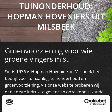
TUINONDERHOUD:
HOPMAN HOVENIERS UIT
MILSBEEK
Groenvoorziening voor wie
groene vingers mist
Sinds 1936 is Hopman Hoveniers in Milsbeek het
bedrijf voor tuinaanleg, tuinonderhoud en
groenvoorziening. Via onze website proberen wij
een eerste indruk te geven van onze kennis, kunde
en onze bedrijfsfilosofie.
Lees wat er zoal mogelijk is en laat u inspireren door