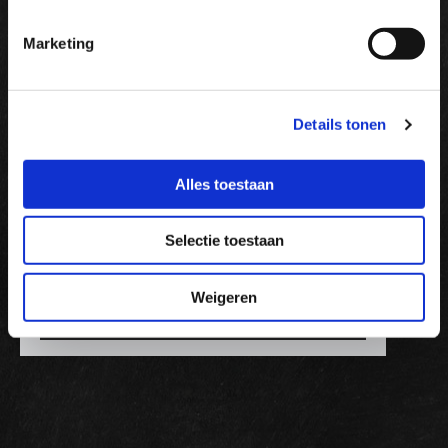
MAAK DAN EEN AFSPRAAK MET ONS
Marketing
Details tonen
Alles toestaan
Selectie toestaan
Accepteer marketingcookies om deze video te
bekijken.
Weigeren
Accept cookies