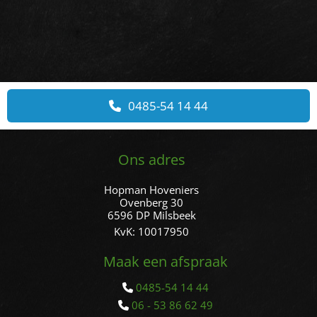
0485-54 14 44
Ons adres
Hopman Hoveniers
Ovenberg 30
6596 DP Milsbeek
KvK: 10017950
Maak een afspraak
0485-54 14 44

06 - 53 86 62 49
